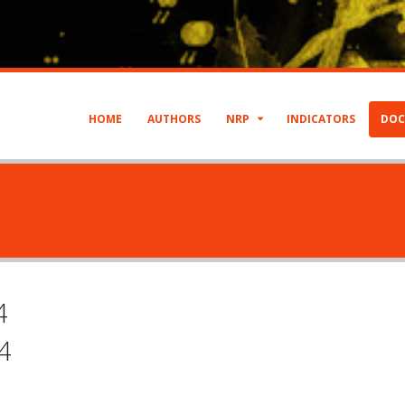
HOME
AUTHORS
NRP
INDICATORS
DOC
4
4