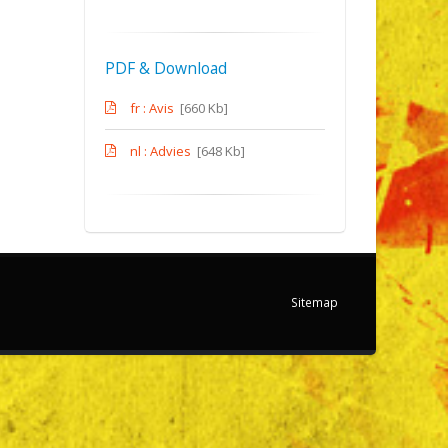
PDF & Download
fr : Avis
[660 Kb]
nl : Advies
[648 Kb]
Sitemap